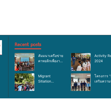
Recent posts
สัมมนาเครือข่าย
Activity R
คาทอลิกเพื่องาน
2024
อภิบาล
Migrant
โครงการ “
Sitiation
เสริมความรู้
Analysis at Jun
HIV/AIDsโ
2025
ติดต่อทาง
สัมพันธ์แ
ป้องกันการ
มนุษย์”