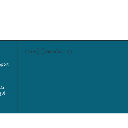
News
รายงานโครงการ
eport
ส่ง
เรื่อง
รค
เพศ
ละการ
ค้า