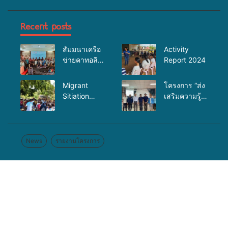
Recent posts
สัมมนาเครือ
Activity
ข่ายคาทอลิก
Report 2024
เพื่องาน
อภิบาล
Migrant
โครงการ “ส่ง
Sitiation
เสริมความรู้
Analysis at
เรื่อง
Jun 2025
HIV/AIDsโรค
ติดต่อทางเพศ
สัมพันธ์และ
News
รายงานโครงการ
การป้องกัน
การค้ามนุษย์”