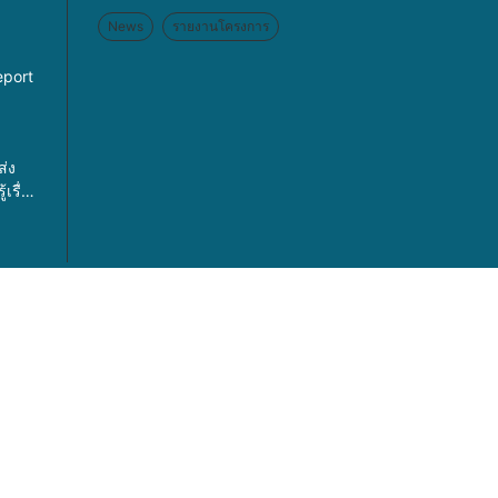
News
รายงานโครงการ
eport
ส่ง
เรื่อง
รค
เพศ
ละการ
ค้า