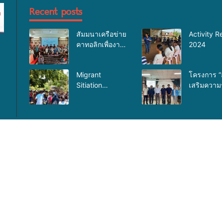
Recent posts
สัมมนาเครือข่าย
Activity R
คาทอลิกเพื่องาน
2024
อภิบาล
Migrant
โครงการ “
Sitiation
เสริมความรู้
Analysis at Jun
HIV/AIDsโ
2025
ติดต่อทาง
สัมพันธ์แ
ป้องกันการ
มนุษย์”