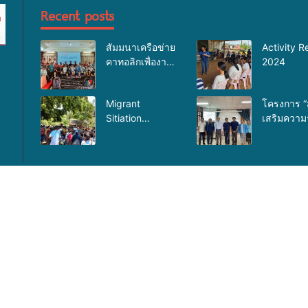
Recent posts
สัมมนาเครือข่าย
Activity R
คาทอลิกเพื่องาน
2024
อภิบาล
Migrant
โครงการ “
Sitiation
เสริมความรู้
Analysis at Jun
HIV/AIDsโ
2025
ติดต่อทาง
สัมพันธ์แ
ป้องกันการ
มนุษย์”