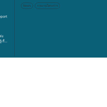
News
รายงานโครงการ
eport
ส่ง
เรื่อง
รค
เพศ
ละการ
ค้า