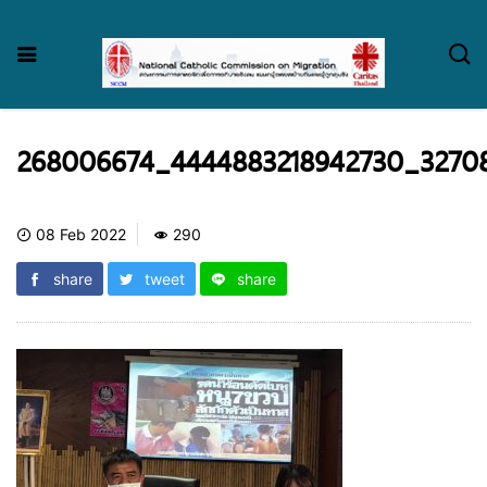
268006674_4444883218942730_32708
08 Feb 2022
290
share
tweet
share