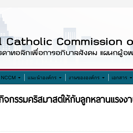
อง NCCM
แนะนำองค์กร
งานขององค์กร
เอกสาร
กิจกรรมคริสมาสต์ให้กับลูกหลานแรงงาน